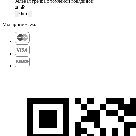
Зеленая гречка с томленой говядиной
465
₽
0
шт
Мы принимаем: