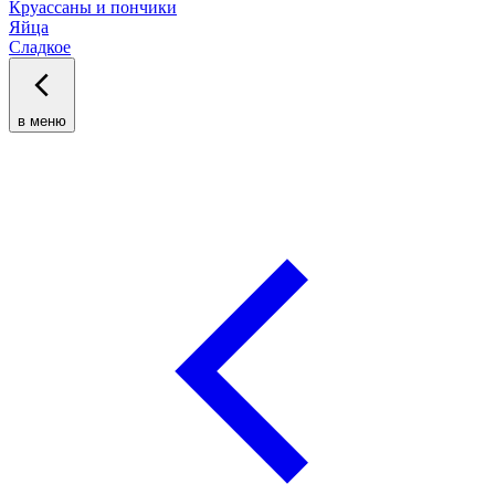
Круассаны и пончики
Яйца
Сладкое
в меню