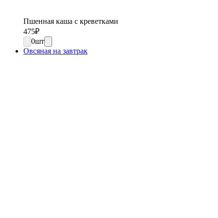
Пшенная каша с креветками
475
₽
0
шт
Овсяная на завтрак