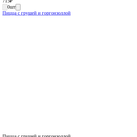
715
₽
0
шт
Пицца с грушей и горгонзоллой
Пицца с грушей и горгонзоллой