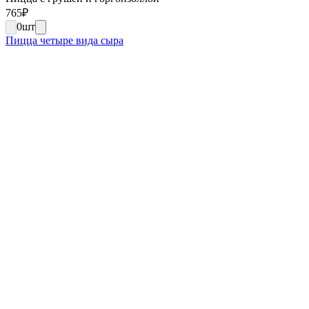
765
₽
0
шт
Пицца четыре вида сыра