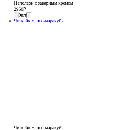
Наполеон с заварным кремом
2950
₽
0
шт
Чизкейк манго-маракуйя
Чизкейк манго-маракуйя