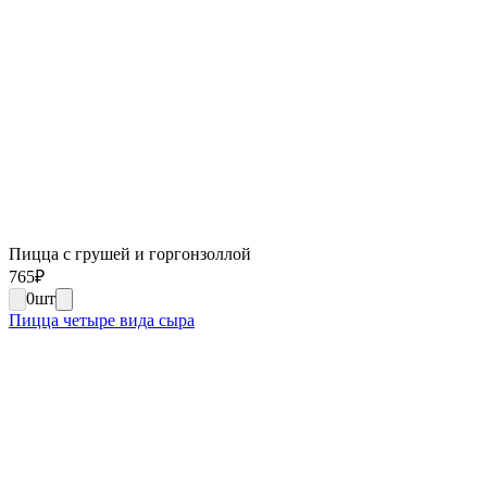
Пицца с грушей и горгонзоллой
765
₽
0
шт
Пицца четыре вида сыра