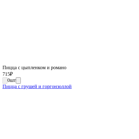
Пицца с цыпленком и романо
715
₽
0
шт
Пицца с грушей и горгонзоллой