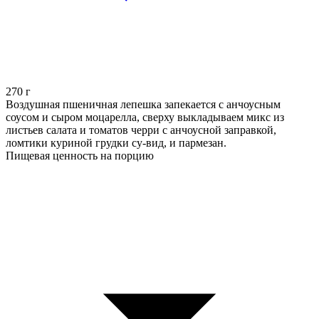
270
г
Воздушная пшеничная лепешка запекается с анчоусным
соусом и сыром моцарелла, сверху выкладываем микс из
листьев салата и томатов черри с анчоусной заправкой,
ломтики куриной грудки су-вид, и пармезан.
Пищевая ценность на порцию