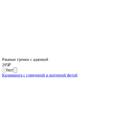
Ржаные гренки с аджикой
295
₽
0
шт
Каламарата с говядиной и копченой фетой