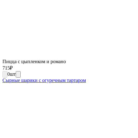
Пицца с цыпленком и романо
715
₽
0
шт
Сырные шарики с огуречным тартаром