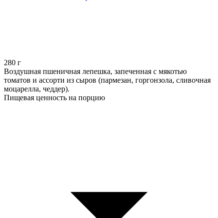
280
г
Воздушная пшеничная лепешка, запеченная с мякотью
томатов и ассорти из сыров (пармезан, горгонзола, сливочная
моцарелла, чеддер).
Пищевая ценность на порцию