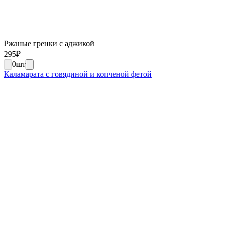
Ржаные гренки с аджикой
295
₽
0
шт
Каламарата с говядиной и копченой фетой