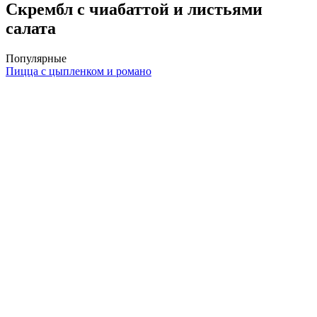
Скрембл с чиабаттой и листьями
салата
Популярные
Пицца с цыпленком и романо