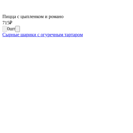
Пицца с цыпленком и романо
715
₽
0
шт
Сырные шарики с огуречным тартаром