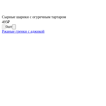
Сырные шарики с огуречным тартаром
495
₽
0
шт
Ржаные гренки с аджикой